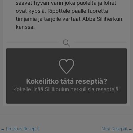
saavat hyvän värin joka puolelta ja lohet
ovat kypsiä. Ripottele päälle tuoretta
timjamia ja tarjoile vartaat Abba Silliherkun
kanssa.
Kokeilitko tätä reseptiä?
Kokeile lisää Sillikoulun
herkullisia reseptejä!
←
Previous Reseptit
Next Reseptit
→