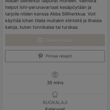
Abban Silliherkut taipuvat moneen. Valmista
helpot lohi-perunavartaat kesäpöytään ja
tarjoile niiden kanssa Abba Silliherkkua. Voit
käyttää lohen tilalla muitakin kiinteitä ja lihaisia
kaloja, kuten tonnikalaa tai turskaa.
Tulosta resepti
Pinnaa resepti
35
mins
RUOKALAJI
Kalaruoat