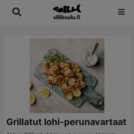
Skip
to
content
minutes
Grillatut lohi-perunavartaat