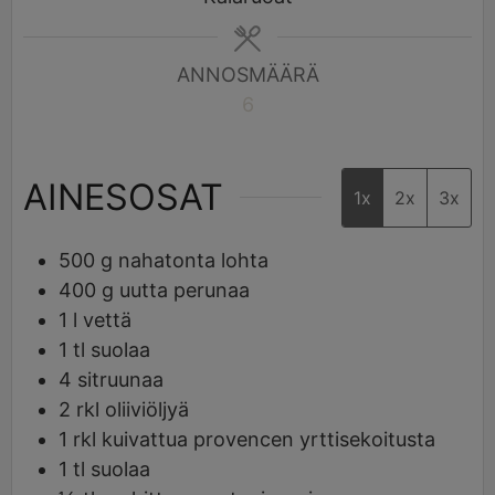
ANNOSMÄÄRÄ
6
AINESOSAT
1x
2x
3x
500
g
nahatonta lohta
400
g
uutta perunaa
1
l
vettä
1
tl
suolaa
4
sitruunaa
2
rkl
oliiviöljyä
1
rkl
kuivattua provencen yrttisekoitusta
1
tl
suolaa