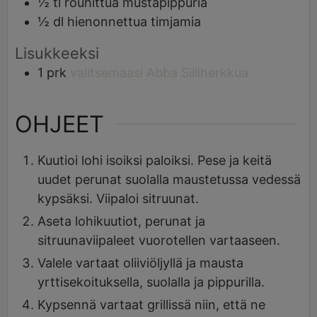
½
tl
rouhittua mustapippuria
½
dl
hienonnettua timjamia
Lisukkeeksi
1
prk
valitsemaasi Abba Silliherkkua
OHJEET
Kuutioi lohi isoiksi paloiksi. Pese ja keitä
uudet perunat suolalla maustetussa vedessä
kypsäksi. Viipaloi sitruunat.
Aseta lohikuutiot, perunat ja
sitruunaviipaleet vuorotellen vartaaseen.
Valele vartaat oliiviöljyllä ja mausta
yrttisekoituksella, suolalla ja pippurilla.
Kypsennä vartaat grillissä niin, että ne