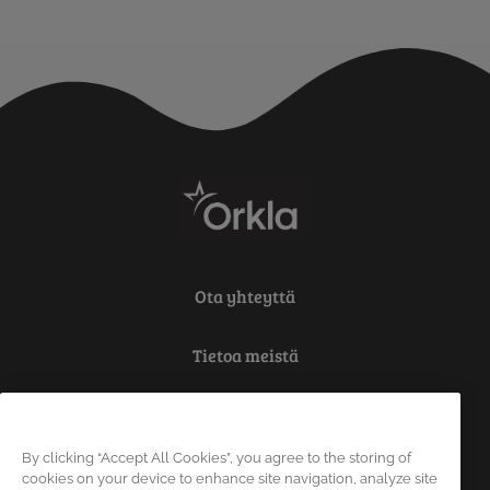
Ota yhteyttä
Tietoa meistä
Tietosuoja
By clicking “Accept All Cookies”, you agree to the storing of
Vastuu
cookies on your device to enhance site navigation, analyze site