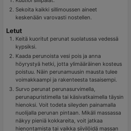
Kuutioi sillipalat.
Sekoita kaikki sillimoussen aineet
keskenään varovasti nostellen.
Letut
Keitä kuoritut perunat suolatussa vedessä
kypsiksi.
Kaada perunoista vesi pois ja anna
höyrystyä hetki, jotta ylimääräinen kosteus
poistuu. Näin perunamuusin mausta tulee
voimakkaampi ja rakenteesta tasaisempi.
Survo perunat perunasurvimella,
perunapuristimella tai käsivatkaimella täysin
hienoksi. Voit todeta sileyden painamalla
nuolijalla perunan pintaan. Mikäli massassa
näkyy pieniä kokkareita, voit jatkaa
hienontamista tai vaikka siivilöidä massan