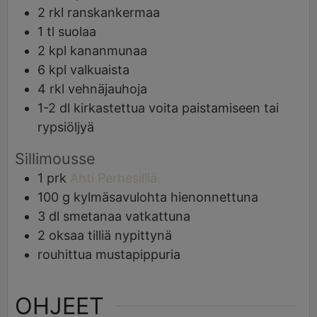
2
rkl
ranskankermaa
1
tl
suolaa
2
kpl
kananmunaa
6
kpl
valkuaista
4
rkl
vehnäjauhoja
1-2
dl
kirkastettua voita paistamiseen tai
rypsiöljyä
Sillimousse
1
prk
Ahti Perhesilliä
100
g
kylmäsavulohta hienonnettuna
3
dl
smetanaa vatkattuna
2
oksaa
tilliä nypittynä
rouhittua mustapippuria
OHJEET