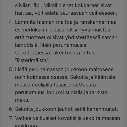
siivilän läpi. Mikäli pienet kokkareet eivät
haittaa, voit edetä seuraavaan vaiheeseen.
Lämmitä hieman maitoa ja ranskankermaa
esimerkiksi mikrossa. Olisi hyvä muistaa,
että tuotteet olisivat yhdistettäessä saman
lämpöisiä. Näin perunamuusia
sekoitettaessa rakenteesta ei tule
”liisterimäistä”.
Lisää perunamassan joukkoon maitoseos
noin kolmessa osassa. Sekoita ja kääntele
massa nuolijalla tasaiseksi.Mausta
perunamuusi lopuksi suolalla ja tarkista
maku.
Sekoita joukkoon jauhot sekä kananmunat.
Vatkaa valkuaiset kovaksi ja sekoita massan
joukkoon.