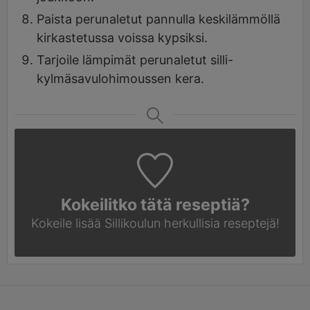
Paista perunaletut pannulla keskilämmöllä
kirkastetussa voissa kypsiksi.
Tarjoile lämpimät perunaletut silli-
kylmäsavulohimoussen kera.
Kokeilitko tätä reseptiä?
Kokeile lisää Sillikoulun
herkullisia reseptejä!