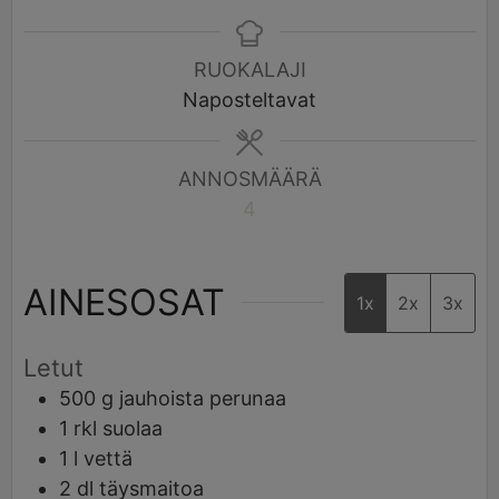
RUOKALAJI
Naposteltavat
ANNOSMÄÄRÄ
4
AINESOSAT
1x
2x
3x
Letut
500
g
jauhoista perunaa
1
rkl
suolaa
1
l
vettä
2
dl
täysmaitoa