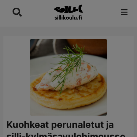
Skip
to
content
minutes
Kuohkeat perunaletut ja
silli-kylmäsavulohimousse