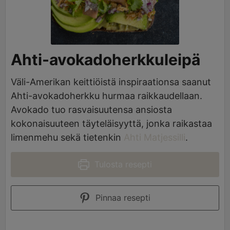
Ahti-avokadoherkkuleipä
Väli-Amerikan keittiöistä inspiraationsa saanut
Ahti-avokadoherkku hurmaa raikkaudellaan.
Avokado tuo rasvaisuutensa ansiosta
kokonaisuuteen täyteläisyyttä, jonka raikastaa
limenmehu sekä tietenkin
Ahti Matjessilli
.
Tulosta resepti
Pinnaa resepti