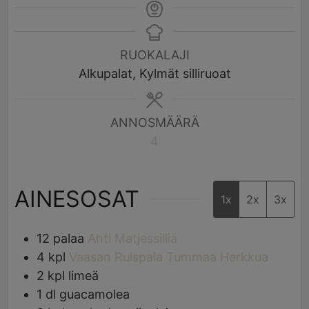
RUOKALAJI
Alkupalat, Kylmät silliruoat
ANNOSMÄÄRÄ
4
AINESOSAT
1x
2x
3x
12
palaa
Ahti Matjessilliä
4
kpl
Vaasan Ruispala Tummaa Herkkua
2
kpl
limeä
1
dl
guacamolea