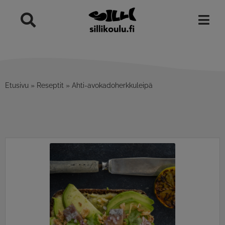
Skip
to
content
Etusivu
»
Reseptit
»
Ahti-avokadoherkkuleipä