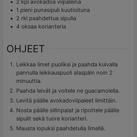
2
kpl
avokadoa viipaleina
1
pieni punasipuli kuutioituna
2
rkl
paahdettua sipulia
4
oksaa
korianteria
OHJEET
Leikkaa limet puoliksi ja paahda kuivalla
pannulla leikkauspuoli alaspäin noin 2
minuuttia.
Paahda leivät ja voitele ne guacamolella.
Levitä päälle avokadoviipaleet limittäin.
Nosta päälle sillinpalat ja ripottele päälle
sipulit sekä tuore korianteri.
Mausta lopuksi paahdetulla limellä.