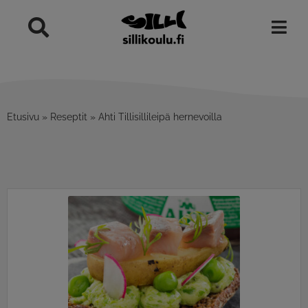
Skip
to
content
Etusivu
»
Reseptit
»
Ahti Tillisillileipä hernevoilla