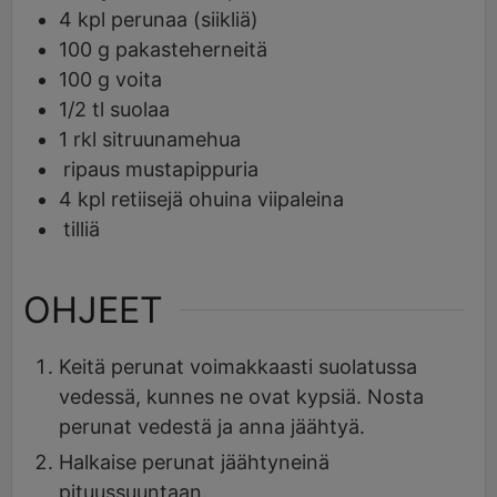
4
kpl
perunaa (siikliä)
100
g
pakasteherneitä
100
g
voita
1/2
tl
suolaa
1
rkl
sitruunamehua
ripaus mustapippuria
4
kpl
retiisejä ohuina viipaleina
tilliä
OHJEET
Keitä perunat voimakkaasti suolatussa
vedessä, kunnes ne ovat kypsiä. Nosta
perunat vedestä ja anna jäähtyä.
Halkaise perunat jäähtyneinä
pituussuuntaan.