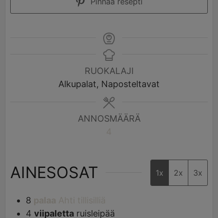
Pinnaa resepti
RUOKALAJI
Alkupalat, Naposteltavat
ANNOSMÄÄRÄ
4
AINESOSAT
1x
2x
3x
8
palaa
Ahti tillisilliä
4
viipaletta
ruisleipää