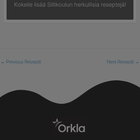
Kokeile lisää Sillikoulun
herkullisia reseptejä!
←
Previous Reseptit
Next Reseptit
→