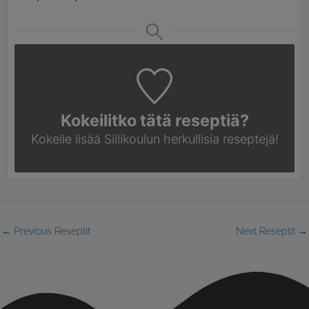
Kokeilitko tätä reseptiä?
Kokeile lisää Sillikoulun
herkullisia reseptejä!
←
Previous Reseptit
Next Reseptit
→