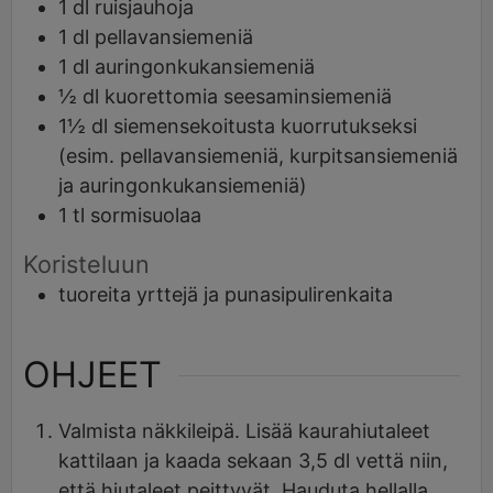
1
dl
ruisjauhoja
1
dl
pellavansiemeniä
1
dl
auringonkukansiemeniä
½
dl
kuorettomia seesaminsiemeniä
1½
dl
siemensekoitusta kuorrutukseksi
(esim. pellavansiemeniä, kurpitsansiemeniä
ja auringonkukansiemeniä)
1
tl
sormisuolaa
Koristeluun
tuoreita yrttejä ja punasipulirenkaita
OHJEET
Valmista näkkileipä. Lisää kaurahiutaleet
kattilaan ja kaada sekaan 3,5 dl vettä niin,
että hiutaleet peittyvät. Hauduta hellalla