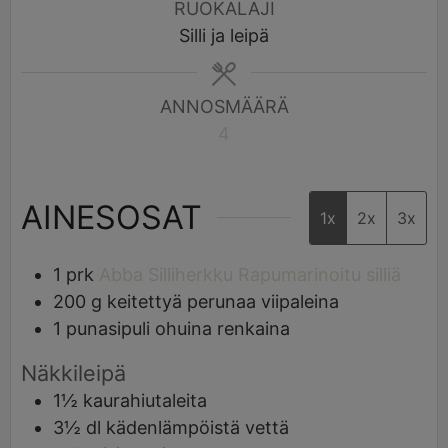
RUOKALAJI
Silli ja leipä
ANNOSMÄÄRÄ
4
AINESOSAT
1x
2x
3x
1
prk
Abba Silliherkku Rapumarinoitu silliä
200
g
keitettyä perunaa viipaleina
1
punasipuli ohuina renkaina
Näkkileipä
1½
kaurahiutaleita
3½
dl
kädenlämpöistä vettä