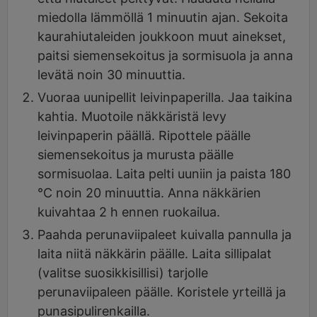
miedolla lämmöllä 1 minuutin ajan. Sekoita
kaurahiutaleiden joukkoon muut ainekset,
paitsi siemensekoitus ja sormisuola ja anna
levätä noin 30 minuuttia.
Vuoraa uunipellit leivinpaperilla. Jaa taikina
kahtia. Muotoile näkkäristä levy
leivinpaperin päällä. Ripottele päälle
siemensekoitus ja murusta päälle
sormisuolaa. Laita pelti uuniin ja paista 180
°C noin 20 minuuttia. Anna näkkärien
kuivahtaa 2 h ennen ruokailua.
Paahda perunaviipaleet kuivalla pannulla ja
laita niitä näkkärin päälle. Laita sillipalat
(valitse suosikkisillisi) tarjolle
perunaviipaleen päälle. Koristele yrteillä ja
punasipulirenkailla.