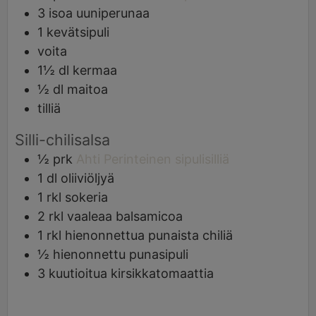
3
isoa uuniperunaa
1
kevätsipuli
voita
1½
dl
kermaa
½
dl
maitoa
tilliä
Silli-chilisalsa
½
prk
Ahti Perinteinen sipulisilliä
1
dl
oliiviöljyä
1
rkl
sokeria
2
rkl
vaaleaa balsamicoa
1
rkl
hienonnettua punaista chiliä
½
hienonnettu punasipuli
3
kuutioitua kirsikkatomaattia