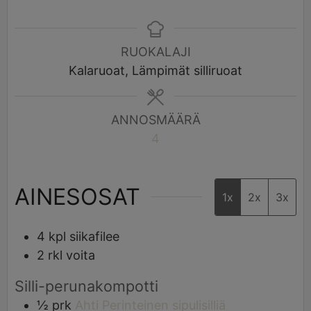
RUOKALAJI
Kalaruoat, Lämpimät silliruoat
ANNOSMÄÄRÄ
4
AINESOSAT
1x
2x
3x
4
kpl
siikafilee
2
rkl
voita
Silli-perunakompotti
½
prk
Ahti Perinteinen sipulisilliä