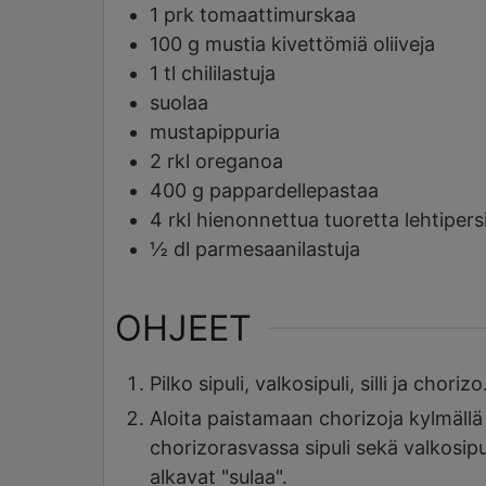
1
prk
tomaattimurskaa
100
g
mustia kivettömiä oliiveja
1
tl
chililastuja
suolaa
mustapippuria
2
rkl
oreganoa
400
g
pappardellepastaa
4
rkl
hienonnettua tuoretta lehtipersi
½
dl
parmesaanilastuja
OHJEET
Pilko sipuli, valkosipuli, silli ja chorizo
Aloita paistamaan chorizoja kylmällä 
chorizorasvassa sipuli sekä valkosipuli.
alkavat "sulaa".