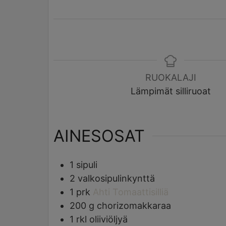
RUOKALAJI
Lämpimät silliruoat
AINESOSAT
1
sipuli
2
valkosipulinkynttä
1
prk
Ahti Tomaattisilliä
200
g
chorizomakkaraa
1
rkl
oliiviöljyä