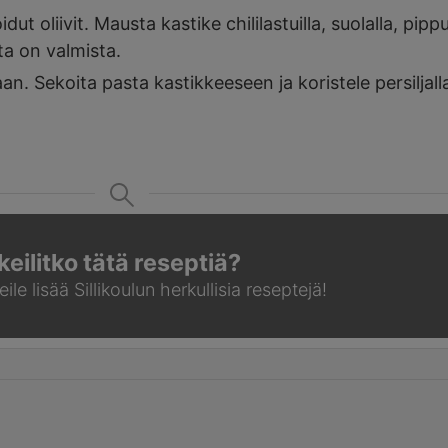
ut oliivit. Mausta kastike chililastuilla, suolalla, pippu
a on valmista.
. Sekoita pasta kastikkeeseen ja koristele persiljall
keilitko tätä reseptiä?
ile lisää Sillikoulun
herkullisia reseptejä!