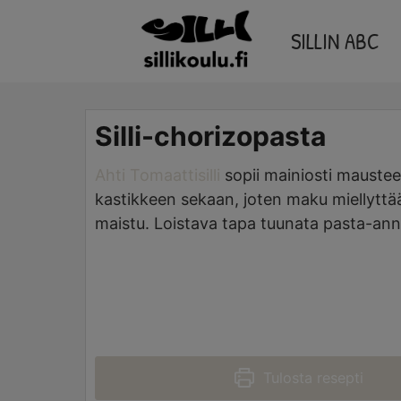
Skip
SILLIN ABC
to
content
Silli-chorizopasta
Ahti Tomaattisilli
sopii mainiosti mausteeks
kastikkeen sekaan, joten maku miellyttää m
maistu. Loistava tapa tuunata pasta-anno
Tulosta resepti