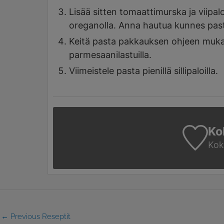
Lisää sitten tomaattimurska ja viipaloid
oreganolla. Anna hautua kunnes past
Keitä pasta pakkauksen ohjeen mukaan
parmesaanilastuilla.
Viimeistele pasta pienillä sillipaloilla.
Ko
Koke
←
Previous Reseptit