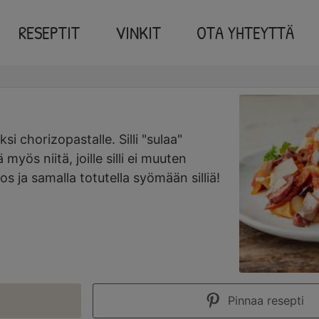
RESEPTIT
VINKIT
OTA YHTEYTTÄ
minutes
i chorizopastalle. Silli "sulaa"
yös niitä, joille silli ei muuten
s ja samalla totutella syömään silliä!
Pinnaa resepti