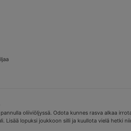
ljaa
.
pannulla oliiviöljyssä. Odota kunnes rasva alkaa irrota
 Lisää lopuksi joukkoon silli ja kuullota vielä hetki niin,