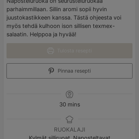
Naposteluruoka on seurusteluruokaa
parhaimmillaan. Sillin aromi sopii hyvin
juustokastikkeen kanssa. Tästä ohjeesta voi
myös tehdä kulhoon ison sillisen texmex-
salaatin. Helppoa ja hyvää!
Tulosta resepti
Pinnaa resepti
30
mins
RUOKALAJI
Kylmät silliruoat, Naposteltavat