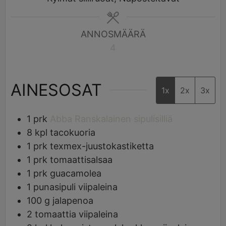
ANNOSMÄÄRÄ
4
AINESOSAT
1x
2x
3x
1
prk
Abba Ranskalainen sipulisilliä
8
kpl
tacokuoria
1
prk
texmex-juustokastiketta
1
prk
tomaattisalsaa
1
prk
guacamolea
1
punasipuli viipaleina
100
g
jalapenoa
2
tomaattia viipaleina