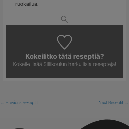
ruokailua.
Kokeilitko tätä reseptiä?
Kokeile lisää Sillikoulun
herkullisia reseptejä!
←
Previous Reseptit
Next Reseptit
→