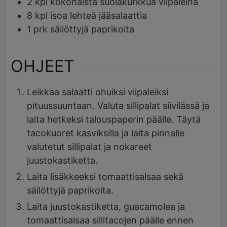
2
kpl
kokonaista suolakurkkua viipaleina
8
kpl
isoa lehteä jääsalaattia
1
prk
säilöttyjä paprikoita
OHJEET
Leikkaa salaatti ohuiksi viipaleiksi
pituussuuntaan. Valuta sillipalat siivilässä ja
laita hetkeksi talouspaperin päälle. Täytä
tacokuoret kasviksilla ja laita pinnalle
valutetut sillipalat ja nokareet
juustokastiketta.
Laita lisäkkeeksi tomaattisalsaa sekä
säilöttyjä paprikoita.
Laita juustokastiketta, guacamolea ja
tomaattisalsaa sillitacojen päälle ennen