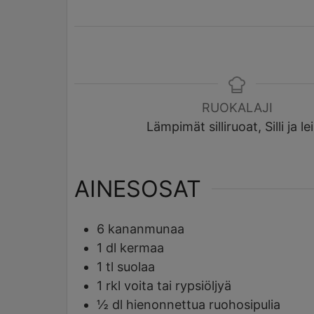
RUOKALAJI
Lämpimät silliruoat, Silli ja le
AINESOSAT
6
kananmunaa
1
dl
kermaa
1
tl
suolaa
1
rkl
voita tai rypsiöljyä
½
dl
hienonnettua ruohosipulia