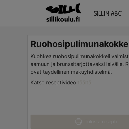
Skip
SILLIN ABC
to
content
Ruohosipulimunakokkel
Kuohkea ruohosipulimunakokkeli valmistuu
aamuun ja brunssitarjottavaksi leivälle. 
ovat täydellinen makuyhdistelmä.
Katso reseptivideo
täältä
.
Tulosta resepti