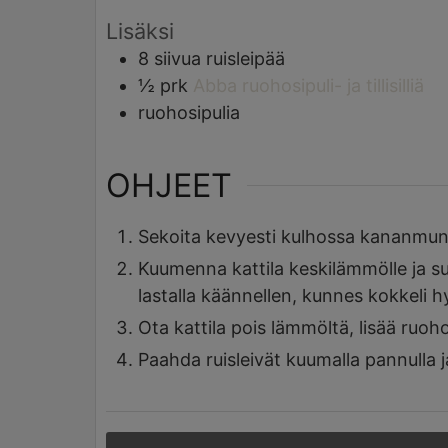
Lisäksi
8
siivua
ruisleipää
½
prk
Abba ruohosipuli- ja tillisilliä
ruohosipulia
OHJEET
Sekoita kevyesti kulhossa kananmunat
Kuumenna kattila keskilämmölle ja s
lastalla käännellen, kunnes kokkeli 
Ota kattila pois lämmöltä, lisää ruoho
Paahda ruisleivät kuumalla pannulla ja