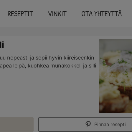
RESEPTIT
VINKIT
OTA YHTEYTTÄ
minutes
i
 nopeasti ja sopii hyvin kiireiseenkin
Rapea leipä, kuohkea munakokkeli ja silli
Pinnaa resepti