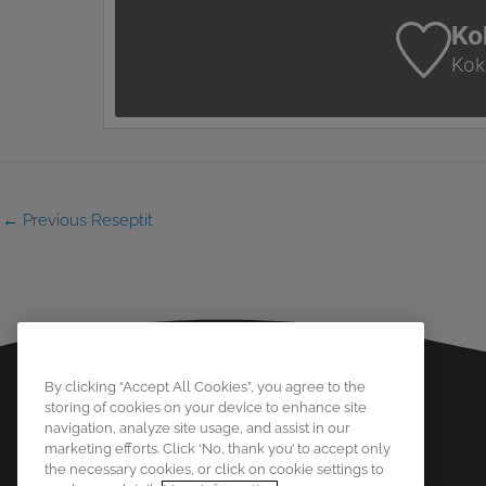
Ko
Koke
←
Previous Reseptit
By clicking “Accept All Cookies”, you agree to the
storing of cookies on your device to enhance site
navigation, analyze site usage, and assist in our
marketing efforts. Click ‘No, thank you’ to accept only
the necessary cookies, or click on cookie settings to