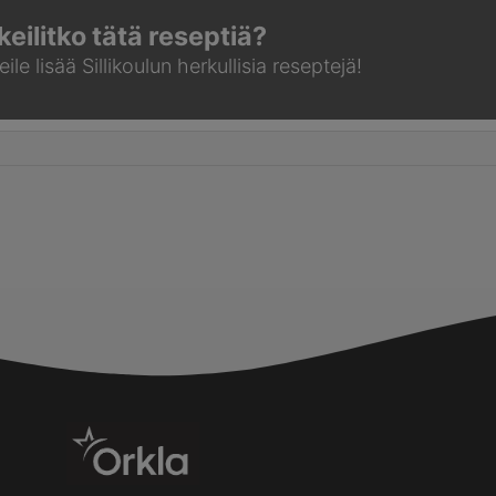
keilitko tätä reseptiä?
ile lisää Sillikoulun
herkullisia reseptejä!