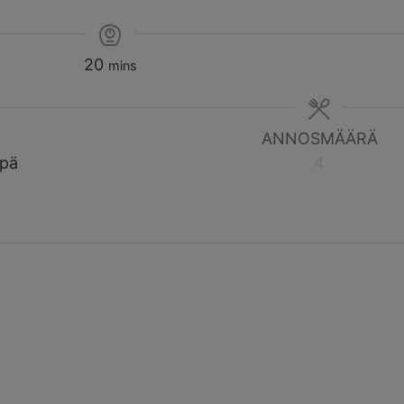
20
mins
ANNOSMÄÄRÄ
ipä
4