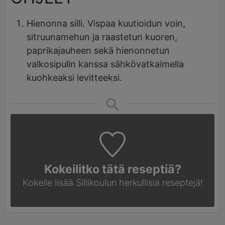
Hienonna silli. Vispaa kuutioidun voin,
sitruunamehun ja raastetun kuoren,
paprikajauheen sekä hienonnetun
valkosipulin kanssa sähkövatkaimella
kuohkeaksi levitteeksi.
Kokeilitko tätä reseptiä?
Kokeile lisää Sillikoulun
herkullisia reseptejä!