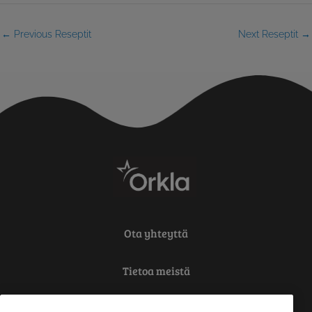
←
Previous Reseptit
Next Reseptit
→
Ota yhteyttä
Tietoa meistä
Tietosuoja