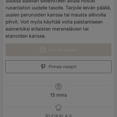
Suussa sulavan sillilevitteen avulla nostat
ruoanlaiton uudelle tasolle. Tarjoile leivän päällä,
uusien perunoiden kanssa tai mausta sillivoilla
pihvit. Voit myös käyttää voita paistamiseen
esimerkiksi erilaisten merenelävien tai
etanoiden kanssa.
Tulosta resepti
Pinnaa resepti
15
mins
RUOKALAJI