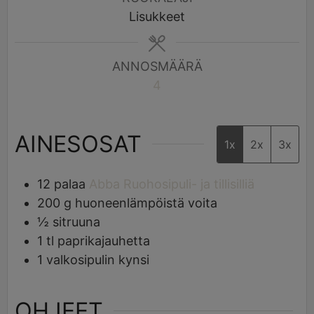
Lisukkeet
ANNOSMÄÄRÄ
4
AINESOSAT
1x
2x
3x
12
palaa
Abba Ruohosipuli- ja tillisilliä
200
g
huoneenlämpöistä voita
½
sitruuna
1
tl
paprikajauhetta
1
valkosipulin kynsi
OHJEET