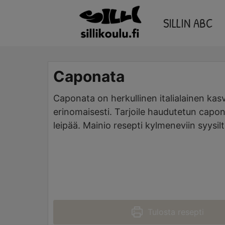
Skip
SILLIN ABC
to
content
Caponata
Caponata on herkullinen italialainen kasv
erinomaisesti. Tarjoile haudutetun cap
leipää. Mainio resepti kylmeneviin syysilt
Tulosta resepti