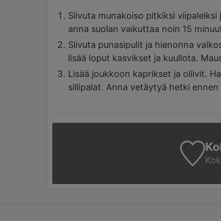
Siivuta munakoiso pitkiksi viipaleiksi 
anna suolan vaikuttaa noin 15 minuutt
Siivuta punasipulit ja hienonna valkosi
lisää loput kasvikset ja kuullota. Mau
Lisää joukkoon kaprikset ja oliivit. 
sillipalat. Anna vetäytyä hetki ennen
Ko
Koke