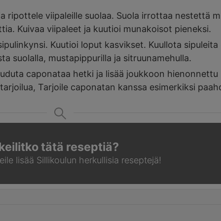
ja ripottele viipaleille suolaa. Suola irrottaa nestettä 
ia. Kuivaa viipaleet ja kuutioi munakoisot pieneksi.
pulinkynsi. Kuutioi loput kasvikset. Kuullota sipuleita o
sta suolalla, mustapippurilla ja sitruunamehulla.
Hauduta caponataa hetki ja lisää joukkoon hienonnettu p
 tarjoilua, Tarjoile caponatan kanssa esimerkiksi paah
keilitko tätä reseptiä?
ile lisää Sillikoulun
herkullisia reseptejä!