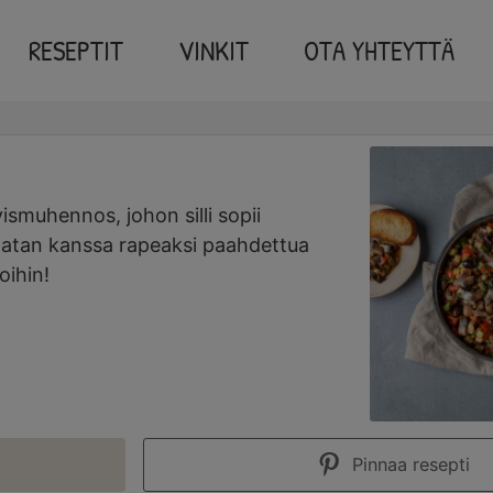
RESEPTIT
VINKIT
OTA YHTEYTTÄ
minutes
ismuhennos, johon silli sopii
onatan kanssa rapeaksi paahdettua
oihin!
Pinnaa resepti