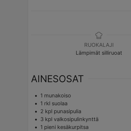
RUOKALAJI
Lämpimät silliruoat
AINESOSAT
1
munakoiso
1
rkl
suolaa
2
kpl
punasipulia
3
kpl
valkosipulinkynttä
1
pieni kesäkurpitsa