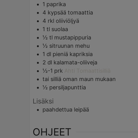
1
paprika
4
kypsää tomaattia
4
rkl
oliiviöljyä
1
tl
suolaa
½
tl
mustapippuria
½
sitruunan mehu
1
dl
pieniä kapriksia
2
dl
kalamata-oliiveja
½-1
prk
Ahti Tomaattisilliä
tai silliä oman maun mukaan
½
persiljapunttia
Lisäksi
paahdettua leipää
OHJEET