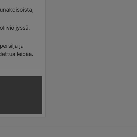
munakoisoista,
liiviöljyssä,
ersilja ja
dettua leipää.