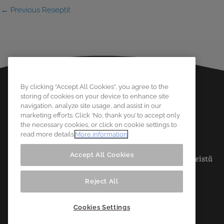
←
Previous Reseptit
By clicking “Accept All Cookies”, you agree to the
storing of cookies on your device to enhance site
navigation, analyze site usage, and assist in our
marketing efforts. Click ‘No, thank you’ to accept only
the necessary cookies, or click on cookie settings to
read more details.
More information
Accept All Cookies
Tietoa meistä
Reject All
Cookies Settings