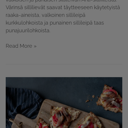
Värinsä sillilievät saavat täytteeseen käytetyistä
raaka-aineista, valkoinen sillileipä
kurkkulohkoista ja punainen sillileipä taas
punajuurilohkoista.
Read More »
Valkosipulivoita
näkkäreillä