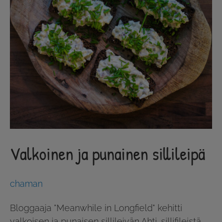
Valkoinen ja punainen sillileipä
chaman
Bloggaaja "Meanwhile in Longfield" kehitti
valkoisen ja punaisen sillileivän Ahti-sillifileistä.