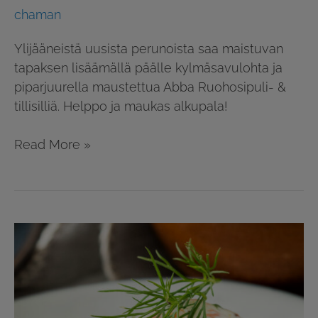
chaman
Ylijääneistä uusista perunoista saa maistuvan
tapaksen lisäämällä päälle kylmäsavulohta ja
piparjuurella maustettua Abba Ruohosipuli- &
tillisilliä. Helppo ja maukas alkupala!
Read More »
Kuohkeat
perunaletut
ja
silli-
kylmäsavulohimousse