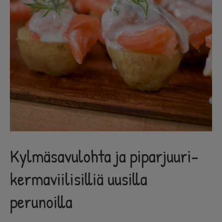
perunoilla
Kylmäsavulohta ja piparjuuri-
kermaviilisilliä uusilla
perunoilla