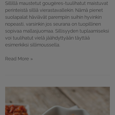
Sillillä maustetut gougères-tuulihatut maistuvat
perinteistä silliä vierastavallekin. Nämä pienet
suolapalat häviävät parempiin suihin hyvinkin
nopeasti, varsinkin jos seurana on tuopillinen
sopivaa mallasjuomaa. Sillisyyden tuplaamiseksi
voi tuulihatut vielä jäähdyttyään täyttää
esimerkiksi sillimoussella.
Read More »
Sillipyörykät