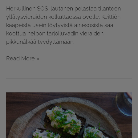
Herkullinen SOS-lautanen pelastaa tilanteen
yllätysvieraiden kolkuttaessa ovelle. Keittiön
kaapeista usein löytyvistä ainesosista saa
koottua helpon tarjoiluvadin vieraiden
pikkunälkää tyydyttämään.
Read More »
Valkoinen
ja
punainen
sillileipä