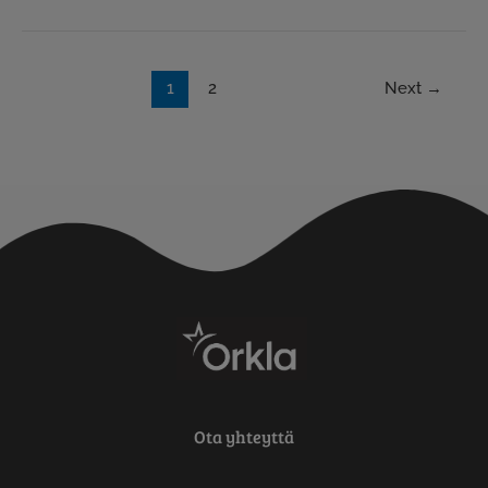
1
2
Next
→
Ota yhteyttä