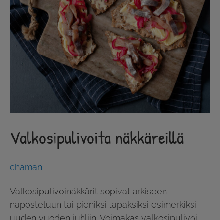
Valkosipulivoita näkkäreillä
chaman
Valkosipulivoinäkkärit sopivat arkiseen
naposteluun tai pieniksi tapaksiksi esimerkiksi
uuden vuoden juhliin. Voimakas valkosipulivoi,