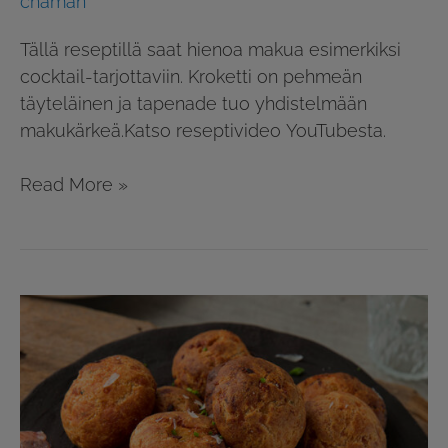
chaman
Tällä reseptillä saat hienoa makua esimerkiksi
cocktail-tarjottaviin. Kroketti on pehmeän
täyteläinen ja tapenade tuo yhdistelmään
makukärkeä.Katso reseptivideo YouTubesta.
Read More »
Sillillä
maustetut
gougères-
tuulihatut