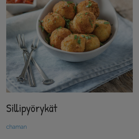
Sillipyörykät
chaman