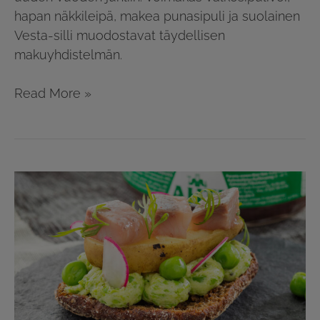
hapan näkkileipä, makea punasipuli ja suolainen
Vesta-silli muodostavat täydellisen
makuyhdistelmän.
Read More »
Ahti
Tillisillileipä
hernevoilla