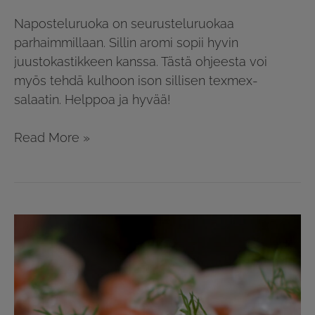
Naposteluruoka on seurusteluruokaa
parhaimmillaan. Sillin aromi sopii hyvin
juustokastikkeen kanssa. Tästä ohjeesta voi
myös tehdä kulhoon ison sillisen texmex-
salaatin. Helppoa ja hyvää!
Read More »
Kylmäsavulohta
ja
piparjuuri-
kermaviilisilliä
uusilla